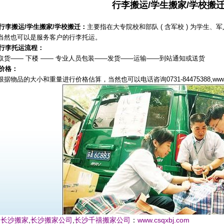
行李搬运/学生搬家/学校搬
行李搬运/学生搬家/学校搬迁：
主要指在大专院校和部队 ( 含军校 ) 为学生
当然也可以是服务客户的行李托运。
行李托运流程：
取货—— 下楼 —— 专业人员包装——发货——运输——到站通知或送货
价格：
据物品的大小和重量进行价格估算，当然也可以电话咨询0731-84475388,www.cs
,
,
www.csqxbj.com
长沙搬家
长沙搬家公司
长沙千禧搬家公司
：